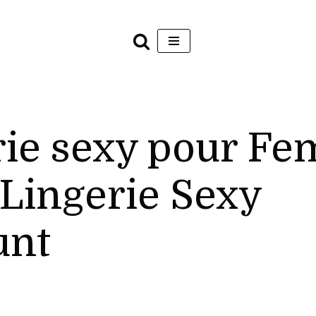
rie sexy pour F
 Lingerie Sexy
unt