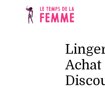
Aller
au
contenu
Linge
Achat
Disco