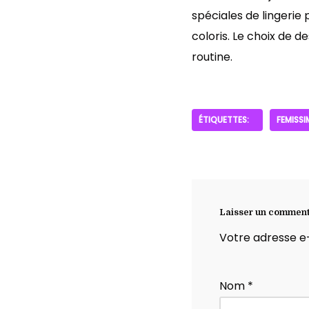
spéciales de lingerie
coloris. Le choix de de
routine.
ÉTIQUETTES:
FEMISSI
Laisser un comment
Votre adresse e-
Nom
*