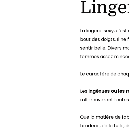
Linge
La lingerie sexy, c’es
bout des doigts. Il n
sentir belle. Divers m
femmes assez minces 
Le caractère de chaqu
Les
ingénues ou les 
roll trouveront toutes
Que la matière de fabri
broderie, de la tulle, 