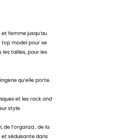
le et femme jusqu’au
e top model pour se
es tailles, pour les
gerie qu’elle porte.
hiques et les rock and
ur style.
, de l’organza , de la
se et séduisante dans