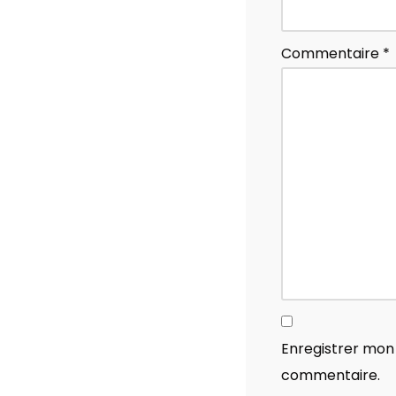
Commentaire
*
Enregistrer mon
commentaire.