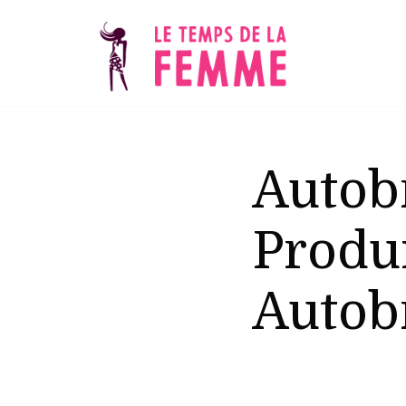
Aller
au
contenu
Autob
Produ
Autob